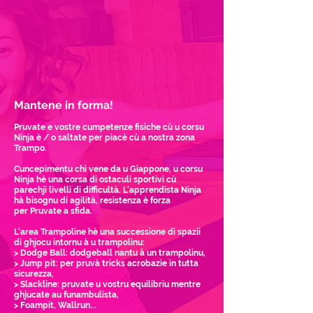
Mantene in forma!
Pruvate e vostre cumpetenze fisiche cù u corsu
Ninja è / o saltate per piacè cù a nostra zona
Trampo.
Cuncepimentu chì vene da u Giappone, u corsu
Ninja hè
una corsa di ostaculi sportivi cù
parechji
livelli di difficultà. L'apprendista Ninja
hà bisognu di agilità, resistenza è forza
per
Pruvate a sfida.
L'area Trampoline hè una successione di spazii
di ghjocu intornu à u trampolinu:
> Dodge Ball: dodgeball nantu à un trampolinu,
> Jump pit: per pruvà tricks
acrobazie in tutta
sicurezza,
> Slackline: pruvate u vostru equilibriu mentre
ghjucate
au funambulista,
> Foampit, Wallrun...