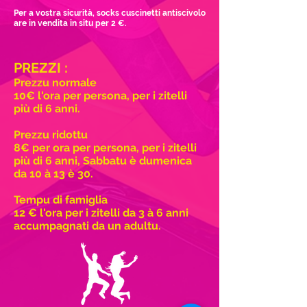
Per a vostra sicurità, socks
cuscinetti antiscivolo
are
in vendita in situ per 2 €.
PREZZI :
Prezzu normale
10€ l'ora per persona, per i zitelli
più di 6 anni.
Prezzu ridottu
8€
per ora per persona, per i zitelli
più di 6 anni, Sabbatu è dumenica
da 10 à 13 è 30.
Tempu di famiglia
12 € l'ora per i zitelli da 3 à 6 anni
accumpagnati da un adultu.