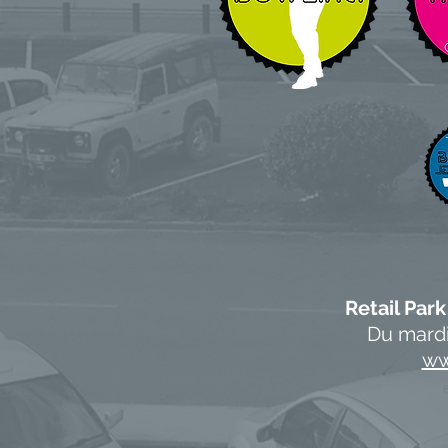
Retail Pa
Du mardi
ww
B