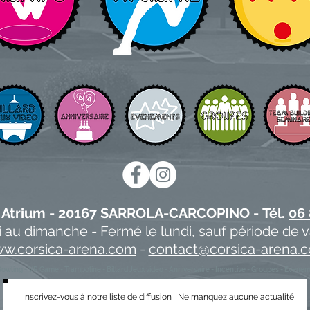
rk Atrium - 20167 SARROLA-CARCOPINO -
Tél.
06 
 au dimanche - Fermé le lundi, sauf période de 
w.corsica-arena.com
-
contact@corsica-arena.
owling - VR Game - Trampoline - Billard Jeux video - Anniversaire - Incentive - Groupes - Evene
Inscrivez-vous à notre liste de diffusion
Ne manquez aucune actualité