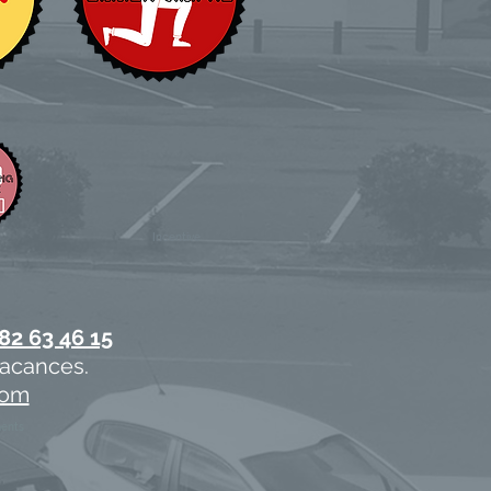
Incentive
82 63 46 15
vacances.
com
ments