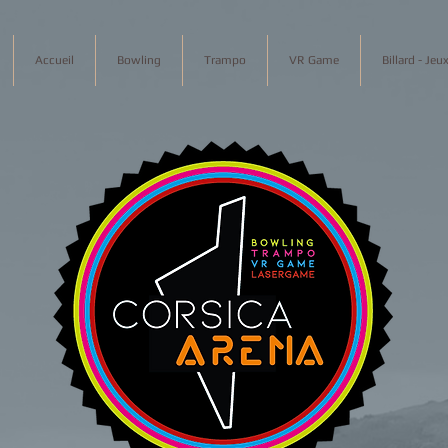
Accueil
Bowling
Trampo
VR Game
Billard - Je