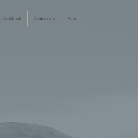
ux - Bar&Snack
Anniversaire
More