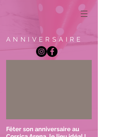
ANNIVERSAIRE
Fêter son anniversaire au
Corsica Arena, le lieu idéal !