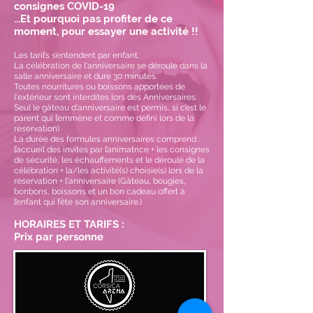
consignes COVID-19
...
Et pourquoi pas profiter de ce
moment, pour essayer une activité !!
Les tarifs s’entendent par enfant.
La célébration de l'anniversaire se déroule dans la
salle anniversaire et dure 30 minutes.
Toutes nourritures ou boissons apportées de
l'extérieur sont interdites lors des Anniversaires.
Seul
le gâteau d'anniversaire est permis, si c’est le
parent qui l’emmène et comme défini lors de la
réservation)
La durée des formules anniversaires comprend :
l’accueil des invités par l’animatrice + les consignes
de sécurité, les échauffements et le déroulé de la
célébration + la/les activité(s) choisie(s) lors de la
réservation + l'anniversaire (
Gâteau, bougies,
bonbons, boissons et un bon cadeau offert à
l’enfant qui fête son anniversaire.)
HORAIRES ET TARIFS :
Prix par personne