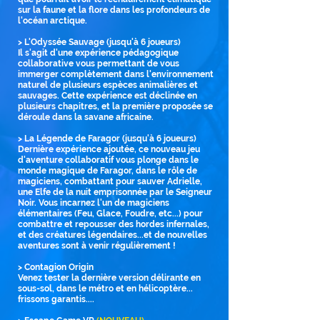
sur la faune et la flore dans les profondeurs de
l'océan arctique.
> L'Odyssée Sauvage (jusqu'à 6 joueurs)
Il s'agit d'une expérience pédagogique
collaborative vous permettant de vous
immerger complètement dans l'environnement
naturel de plusieurs espèces animalières et
sauvages.
Cette expérience est déclinée en
plusieurs chapitres, et la première proposée se
déroule dans la savane africaine.
>
La Légende de Faragor (jusqu'à 6 joueurs)
Dernière expérience ajoutée, ce nouveau jeu
d'aventure collaboratif vous plonge dans le
monde magique de Faragor, dans le rôle de
magiciens, combattant pour sauver Adrielle,
une Elfe de la nuit emprisonnée par le Seigneur
Noir. Vous incarnez l'un de magiciens
élémentaires (Feu, Glace, Foudre, etc...) pour
combattre et repousser des hordes infernales,
et des créatures légendaires
...et de nouvelles
aventures sont à venir
régulièrement !
>
Contagion Origin
Venez tester la dernière version délirante en
sous-sol, dans le métro et en hélicoptère...
frissons garantis....