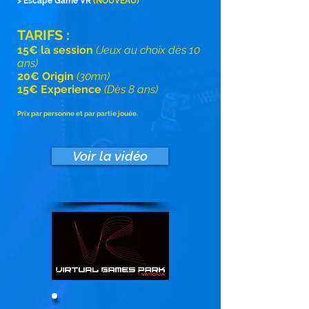
> Escape Game VR
(NOUVEAU)
TARIFS :
15€ la session
(Jeux au choix dès 10
ans)
20€ Origin
(30mn)
15€ Experience
(Dès 8 ans)
Prix par personne et par partie jouée.
Voir la vidéo